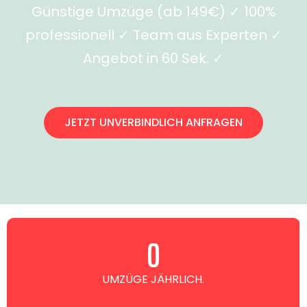
Günstige Umzüge (ab 149€) ✓ 100%
professionell ✓ Team aus Experten ✓
Angebot in 60 Sek. ✓
JETZT UNVERBINDLICH ANFRAGEN
0
UMZÜGE JÄHRLICH.