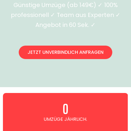
Günstige Umzüge (ab 149€) ✓ 100%
professionell ✓ Team aus Experten ✓
Angebot in 60 Sek. ✓
JETZT UNVERBINDLICH ANFRAGEN
0
UMZÜGE JÄHRLICH.