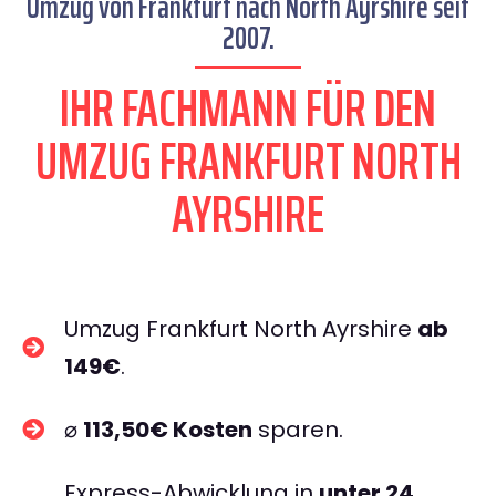
Umzug von Frankfurt nach North Ayrshire seit
2007.
IHR FACHMANN FÜR DEN
UMZUG FRANKFURT NORTH
AYRSHIRE
Umzug Frankfurt North Ayrshire
ab
149€
.
⌀
113,50€ Kosten
sparen.
Express-Abwicklung in
unter 24