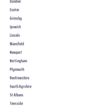
Dundee
Exeter
Grimsby
Ipswich
Lincoln
Mansfield
Newport
Nottingham
Plymouth
Renfrewshire
South Ayrshire
St Albans
Teesside