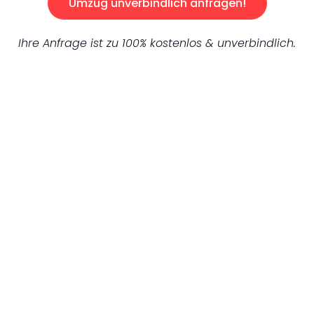
Umzug unverbindlich anfragen!
Ihre Anfrage ist zu 100% kostenlos & unverbindlich.
UNVERBINDLICHES ANGEBOT IN
UNTER 60 SEKUNDEN
:
Machen Sie sich bereit für einen
reibungslosen & sorgenfreien Umzug in
Frankfurt: Erleben Sie, wie unser
Expertenteam Ihren Umzug schnell, sicher
und effizient gestaltet. Lassen Sie uns den
schweren Teil übernehmen & freuen Sie sich