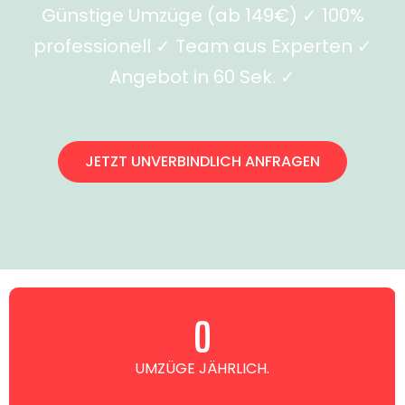
Günstige Umzüge (ab 149€) ✓ 100%
professionell ✓ Team aus Experten ✓
Angebot in 60 Sek. ✓
JETZT UNVERBINDLICH ANFRAGEN
0
UMZÜGE JÄHRLICH.