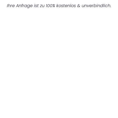
Ihre Anfrage ist zu 100% kostenlos & unverbindlich.
UNVERBINDLICHES ANGEBOT IN
UNTER 60 SEKUNDEN
:
Machen Sie sich bereit für einen
reibungslosen & sorgenfreien Umzug in
Frankfurt: Erleben Sie, wie unser
Expertenteam Ihren Umzug schnell, sicher
und effizient gestaltet. Lassen Sie uns den
schweren Teil übernehmen & freuen Sie sich
auf einen entspannten und kostengünstigen