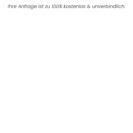
Ihre Anfrage ist zu 100% kostenlos & unverbindlich.
UNVERBINDLICHES ANGEBOT IN
UNTER 60 SEKUNDEN
:
Machen Sie sich bereit für einen
reibungslosen & sorgenfreien Umzug in
Frankfurt: Erleben Sie, wie unser
Expertenteam Ihren Umzug schnell, sicher
und effizient gestaltet. Lassen Sie uns den
schweren Teil übernehmen & freuen Sie sich
auf einen entspannten und kostengünstigen