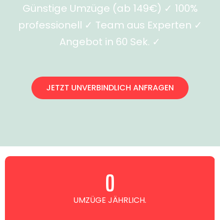
Günstige Umzüge (ab 149€) ✓ 100%
professionell ✓ Team aus Experten ✓
Angebot in 60 Sek. ✓
JETZT UNVERBINDLICH ANFRAGEN
0
UMZÜGE JÄHRLICH.