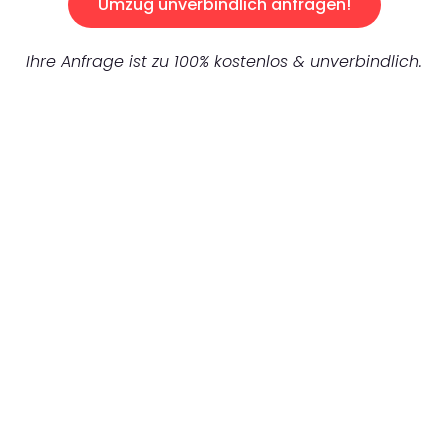
Umzug unverbindlich anfragen!
Ihre Anfrage ist zu 100% kostenlos & unverbindlich.
UNVERBINDLICHES ANGEBOT IN
UNTER 60 SEKUNDEN
:
Machen Sie sich bereit für einen
reibungslosen & sorgenfreien Umzug in
Frankfurt: Erleben Sie, wie unser
Expertenteam Ihren Umzug schnell, sicher
und effizient gestaltet. Lassen Sie uns den
schweren Teil übernehmen & freuen Sie sich