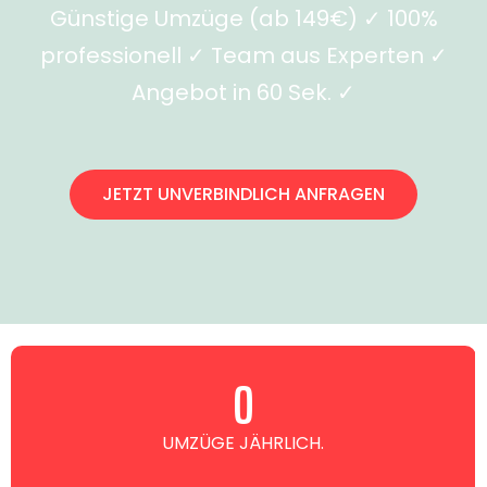
Günstige Umzüge (ab 149€) ✓ 100%
professionell ✓ Team aus Experten ✓
Angebot in 60 Sek. ✓
JETZT UNVERBINDLICH ANFRAGEN
0
UMZÜGE JÄHRLICH.