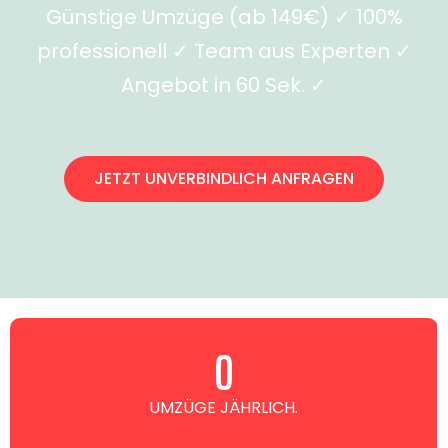
Günstige Umzüge (ab 149€) ✓ 100%
professionell ✓ Team aus Experten ✓
Angebot in 60 Sek. ✓
JETZT UNVERBINDLICH ANFRAGEN
0
UMZÜGE JÄHRLICH.