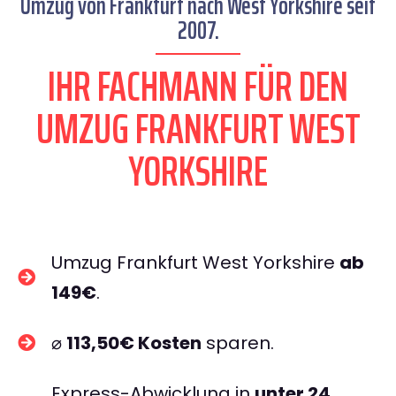
Umzug von Frankfurt nach West Yorkshire seit
2007.
IHR FACHMANN FÜR DEN
UMZUG FRANKFURT WEST
YORKSHIRE
Umzug Frankfurt West Yorkshire
ab
149€
.
⌀
113,50€ Kosten
sparen.
Express-Abwicklung in
unter 24