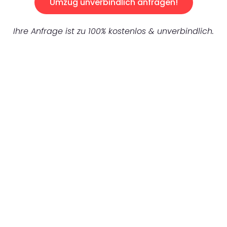
Umzug unverbindlich anfragen!
Ihre Anfrage ist zu 100% kostenlos & unverbindlich.
UNVERBINDLICHES ANGEBOT IN
UNTER 60 SEKUNDEN
:
Machen Sie sich bereit für einen
reibungslosen & sorgenfreien Umzug in
Frankfurt: Erleben Sie, wie unser
Expertenteam Ihren Umzug schnell, sicher
und effizient gestaltet. Lassen Sie uns den
schweren Teil übernehmen & freuen Sie sich