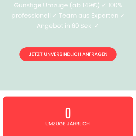
Günstige Umzüge (ab 149€) ✓ 100%
professionell ✓ Team aus Experten ✓
Angebot in 60 Sek. ✓
JETZT UNVERBINDLICH ANFRAGEN
0
UMZÜGE JÄHRLICH.