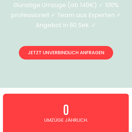
Günstige Umzüge (ab 149€) ✓ 100%
professionell ✓ Team aus Experten ✓
Angebot in 60 Sek. ✓
JETZT UNVERBINDLICH ANFRAGEN
0
UMZÜGE JÄHRLICH.