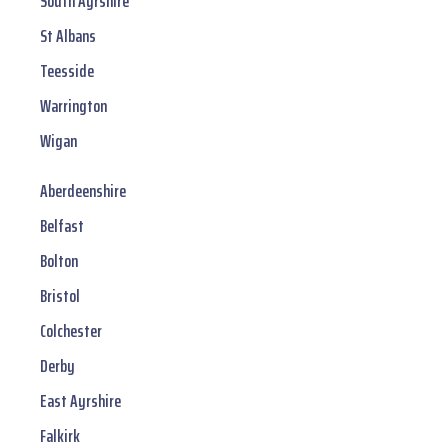
South Ayrshire
St Albans
Teesside
Warrington
Wigan
Aberdeenshire
Belfast
Bolton
Bristol
Colchester
Derby
East Ayrshire
Falkirk