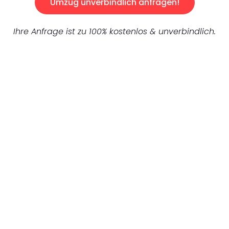
Umzug unverbindlich anfragen!
Ihre Anfrage ist zu 100% kostenlos & unverbindlich.
UNVERBINDLICHES ANGEBOT IN
UNTER 60 SEKUNDEN
:
Machen Sie sich bereit für einen
reibungslosen & sorgenfreien Umzug in
Frankfurt: Erleben Sie, wie unser
Expertenteam Ihren Umzug schnell, sicher
und effizient gestaltet. Lassen Sie uns den
schweren Teil übernehmen & freuen Sie sich