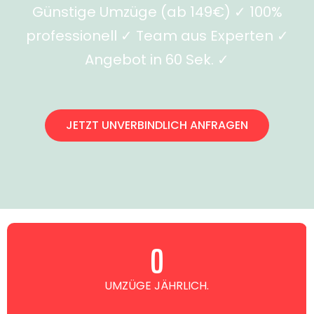
Günstige Umzüge (ab 149€) ✓ 100%
professionell ✓ Team aus Experten ✓
Angebot in 60 Sek. ✓
JETZT UNVERBINDLICH ANFRAGEN
0
UMZÜGE JÄHRLICH.