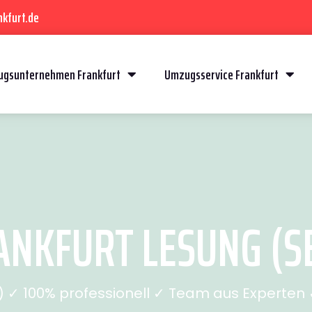
kfurt.de
gsunternehmen Frankfurt
Umzugsservice Frankfurt
NKFURT LESUNG (SE
✓ 100% professionell ✓ Team aus Experten ✓