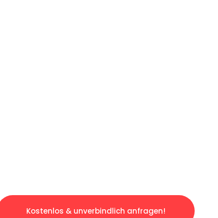
ICHES ANGEBOT IN
UNTER 60 S
osen & sorgenfreien Umzug in Frankfurt: Erle
taltet. Lassen Sie uns den schweren Teil übe
tspannten und kostengünstigen Servive!
Kostenlos & unverbindlich anfragen!