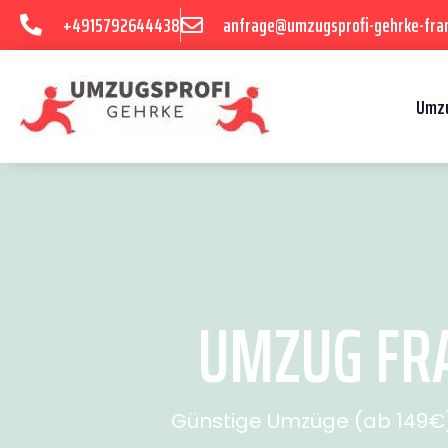
+4915792644438
anfrage@umzugsprofi-gehrke-fran
Umzu
UMZUG FRA
Günstige Umzüge (ab 149€) 