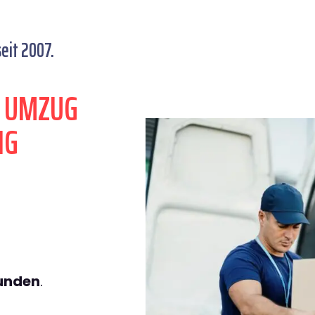
eit 2007.
N UMZUG
NG
tunden
.